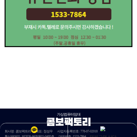
가상컴퓨터임대
콤보팩토리
회사명 : 콤보팩트리
대표 : 정성우
사업자등록번호 :
778-07-02018
텔레그램 상담
통신판매업 : 제
2026
-부천원미-
0495호
대표번호 : 1533-7864