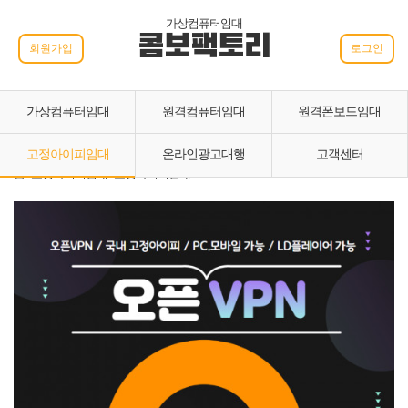
가상컴퓨터임대
콤보팩토리
회원가입
로그인
가상컴퓨터임대
원격컴퓨터임대
원격폰보드임대
고정아이피임대
온라인광고대행
고객센터
홈 › 고정아이피임대 › 고정아이피임대