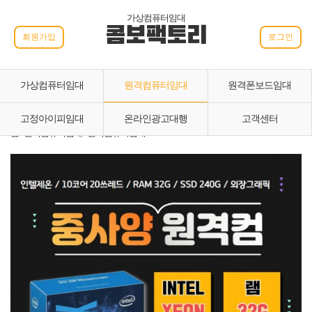
가상컴퓨터임대
콤보팩토리
회원가입
로그인
가상컴퓨터임대
원격컴퓨터임대
원격폰보드임대
고정아이피임대
온라인광고대행
고객센터
홈 › 원격컴퓨터임대 › 원격컴퓨터임대