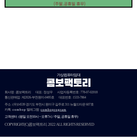
가상컴퓨터임대
콤보팩토리
회사명 : 콤보팩트리
대표 : 정성우
사업자등록번호 :
778-07-02018
통신판매업 : 제
2026
-부천원미-
0495호
대표번호 : 1533-7864
주소 :
(우)14539
경기도 부천시 원미구 길주로 311 뉴월드타운 607호
카톡 :
combop
텔레그램 :
comboprogram
고객센터 :
(평일 오전10시 ~ 오후7시 / 주말, 공휴일 휴무)
COPYRIGHT(C)콤보팩트리. 2022 ALL RIGHTS RESERVED